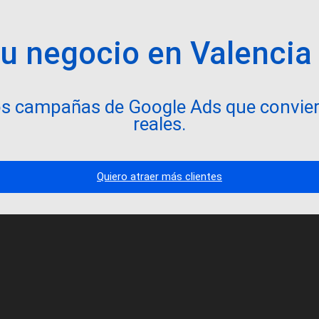
tu negocio en Valencia
s campañas de Google Ads que convier
reales.
Quiero atraer más clientes