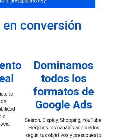
ita tu presupuesto hoy
 en conversión
ento
Dominamos
eal
todos los
formatos de
as, te
 de
Google Ads
bilidad
o o
Search, Display, Shopping, YouTube.
ocio.
Elegimos los canales adecuados
según tus objetivos y presupuesto.