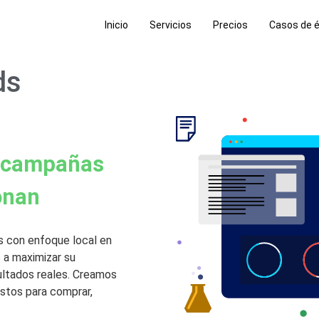
Inicio
Servicios
Precios
Casos de é
ds
n campañas
onan
s con enfoque local en
 a maximizar su
sultados reales. Creamos
stos para comprar,