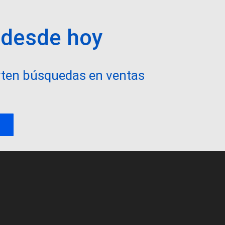
 desde hoy
ten búsquedas en ventas