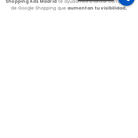
Shopping Ads Madrid
te ayudamos a lanzar campañas
de Google Shopping que
aumentan tu visibilidad,
tráfico y ventas
desde el primer día.
¿Qué es una campaña de Google
Shopping?
Las campañas de Google Shopping te permiten mostrar
tus
productos con imagen, precio y nombre de tu
tienda directamente en los resultados de búsqueda
de Google
, justo cuando alguien busca lo que vendes. No
es solo publicidad, es una vitrina digital activa las 24
horas, lista para convertir visitantes en clientes.
Al estar conectadas con tu catálogo online, las campañas
se actualizan automáticamente y muestran solo