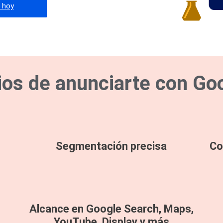
o hoy
ios de anunciarte con Go
Segmentación precisa
Co
Alcance en Google Search, Maps,
YouTube, Display y más