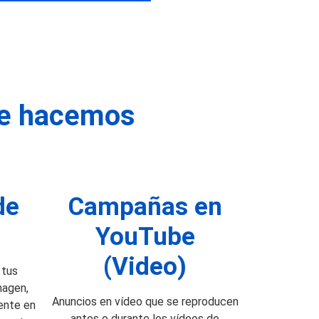
ue hacemos
de
Campañas en
YouTube
(Video)
 tus
magen,
Anuncios en vídeo que se reproducen
ente en
antes o durante los vídeos de