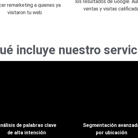
los resultados de Google. A
cer remarketing a quienes ya
ventas y visitas calificad
visitaron tu web.
ué incluye nuestro servic
nálisis de palabras clave
Segmentación avanzad
de alta intención
por ubicación