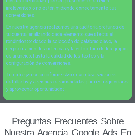
bien estructuradas, pierden presupuesto en clics
irrelevantes o no están midiendo correctamente sus
conversiones.
En nuestra agencia realizamos una auditoría profunda de
tu cuenta, analizando cada elemento que afecta al
rendimiento: desde la selección de palabras clave, la
segmentación de audiencias y la estructura de los grupos
de anuncios, hasta la calidad de los textos y la
configuración de conversiones.
Te entregamos un informe claro, con observaciones
detalladas y acciones recomendadas para corregir errores
y aprovechar oportunidades.
Preguntas Frecuentes Sobre
Nuestra Agencia Google Ads En